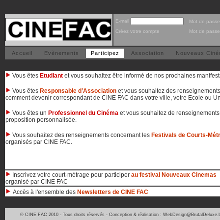
E-mail
Mot de passe
Créez votre compte
Mot de passe
Accueil
Evènements
Participez
Association
Nouveaux Cin
Vous êtes
Etudiant
et vous souhaitez être informé de nos prochaines manifest
Vous êtes
Responsable d’Association
et vous souhaitez des renseignement
comment devenir correspondant de CINE FAC dans votre ville, votre Ecole ou Univ
Vous êtes un
Professionnel du Cinéma
et vous souhaitez de renseignements s
proposition personnalisée.
Vous souhaitez des renseignements concernant les
Festivals de Courts-Mét
organisés par CINE FAC.
Inscrivez votre court-métrage pour participer
au festival Nouveaux Cinemas
organisé par CINE FAC
Accès à l'ensemble des
Newsletters de CINE FAC
© CINE FAC 2010 - Tous droits réservés - Conception & réalisation : WebDesign@BrutalDeluxe.b