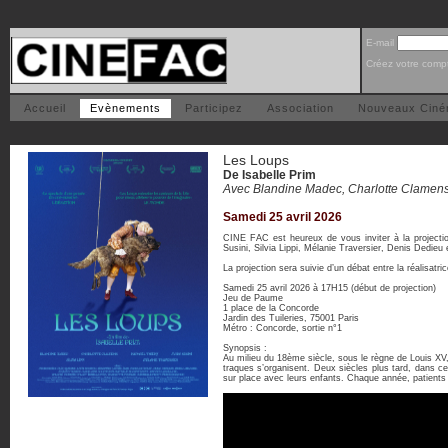
E-mail
Créez votre comp
Accueil
Evènements
Participez
Association
Nouveaux Cin
Les Loups
De Isabelle Prim
Avec Blandine Madec, Charlotte Clamens
Samedi 25 avril 2026
CINE FAC est heureux de vous inviter à la projecti
Susini, Silvia Lippi, Mélanie Traversier, Denis Dedie
La projection sera suivie d’un débat entre la réalisatri
Samedi 25 avril 2026 à 17H15 (début de projection)
Jeu de Paume
1 place de la Concorde
Jardin des Tuileries, 75001 Paris
Métro : Concorde, sortie n°1
Synopsis :
Au milieu du 18ème siècle, sous le règne de Louis XV
traques s’organisent. Deux siècles plus tard, dans ce
sur place avec leurs enfants. Chaque année, patients 